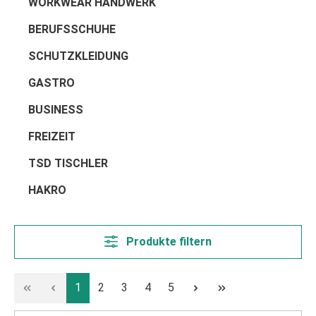
WORKWEAR HANDWERK
BERUFSSCHUHE
SCHUTZKLEIDUNG
GASTRO
BUSINESS
FREIZEIT
TSD TISCHLER
HAKRO
Produkte filtern
Seite
Seite
Seite
Seite
Seite
1
2
3
4
5