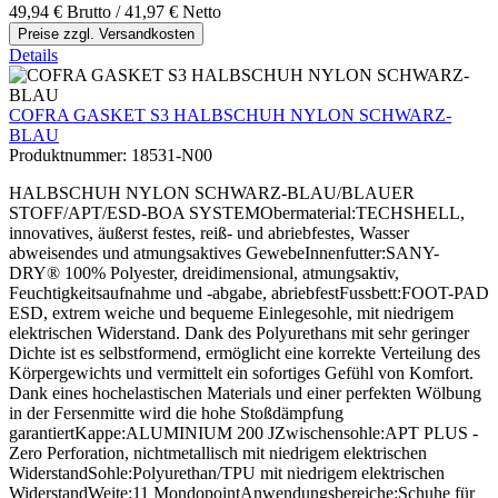
49,94 €
Brutto
/ 41,97 €
Netto
Preise zzgl. Versandkosten
Details
COFRA GASKET S3 HALBSCHUH NYLON SCHWARZ-
BLAU
Produktnummer:
18531-N00
HALBSCHUH NYLON SCHWARZ-BLAU/BLAUER
STOFF/APT/ESD-BOA SYSTEMObermaterial:TECHSHELL,
innovatives, äußerst festes, reiß- und abriebfestes, Wasser
abweisendes und atmungsaktives GewebeInnenfutter:SANY-
DRY® 100% Polyester, dreidimensional, atmungsaktiv,
Feuchtigkeitsaufnahme und -abgabe, abriebfestFussbett:FOOT-PAD
ESD, extrem weiche und bequeme Einlegesohle, mit niedrigem
elektrischen Widerstand. Dank des Polyurethans mit sehr geringer
Dichte ist es selbstformend, ermöglicht eine korrekte Verteilung des
Körpergewichts und vermittelt ein sofortiges Gefühl von Komfort.
Dank eines hochelastischen Materials und einer perfekten Wölbung
in der Fersenmitte wird die hohe Stoßdämpfung
garantiertKappe:ALUMINIUM 200 JZwischensohle:APT PLUS -
Zero Perforation, nichtmetallisch mit niedrigem elektrischen
WiderstandSohle:Polyurethan/TPU mit niedrigem elektrischen
WiderstandWeite:11 MondopointAnwendungsbereiche:Schuhe für