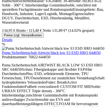
HalbschuhSicherheitsklasse: S3Größen: 39-48Sohle: HERITAGE
Sohle - 300° C hitzebeständige Gummilaufsohle, rutschfest mit
speziellem Fischgrätmuster und RotationspunktEinsatzgebiete: Bau,
Handwerk, Industrie, Lager/Logistik, MontageEigenschaften:
DGUV, Durchtrittschutz, ESD, Hitzebeständig, Metallfrei,
Wasserabweisend
134,95 €
Brutto
/ 113,40 €
Netto
131,89 €*
(14.02% gespart)
Preise zzgl. Versandkosten
Details
%
Puma Sicherhietsschuh Airtwist black low S3 ESD HRO 644650
Produktnummer:
76822-644650
Puma Sicherheitsschuh AIRTWIST BLACK LOW S3 ESD HRO
SRC 644650Schutz: Fiberglaskappe und flexibler FAP®lite
DurchtrittschutzPlus: ESD, reflektierende Elemente, TPU
Fersenschutz, TPUÖsenelement zur zusätzlichen VerstärkungSchaft:
hydrophobiertes VelourslederFutter: BreathActive
FunktionsfutterFußbett: evercushion® CUSTOM FIT MIDSohle:
URBAN EFFECT Triple density - 300°C
hitzebeständige,rutschfeste Gummilaufsohle mit Rotationspunkt
undzweilagiger Zwischensohle aus EVA und
dauerhauftleistungsfähigem EFFECT.FOAM für hervorragende