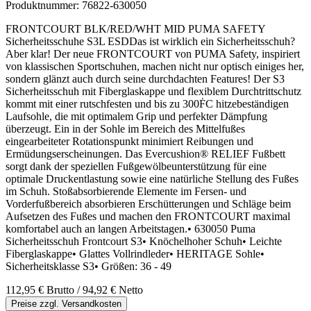
Produktnummer:
76822-630050
FRONTCOURT BLK/RED/WHT MID PUMA SAFETY
Sicherheitsschuhe S3L ESDDas ist wirklich ein Sicherheitsschuh?
Aber klar! Der neue FRONTCOURT von PUMA Safety, inspiriert
von klassischen Sportschuhen, machen nicht nur optisch einiges her,
sondern glänzt auch durch seine durchdachten Features! Der S3
Sicherheitsschuh mit Fiberglaskappe und flexiblem Durchtrittschutz
kommt mit einer rutschfesten und bis zu 300ḞC hitzebeständigen
Laufsohle, die mit optimalem Grip und perfekter Dämpfung
überzeugt. Ein in der Sohle im Bereich des Mittelfußes
eingearbeiteter Rotationspunkt minimiert Reibungen und
Ermüdungserscheinungen. Das Evercushion® RELIEF Fußbett
sorgt dank der speziellen Fußgewölbeunterstützung für eine
optimale Druckentlastung sowie eine natürliche Stellung des Fußes
im Schuh. Stoßabsorbierende Elemente im Fersen- und
Vorderfußbereich absorbieren Erschütterungen und Schläge beim
Aufsetzen des Fußes und machen den FRONTCOURT maximal
komfortabel auch an langen Arbeitstagen.• 630050 Puma
Sicherheitsschuh Frontcourt S3• Knöchelhoher Schuh• Leichte
Fiberglaskappe• Glattes Vollrindleder• HERITAGE Sohle•
Sicherheitsklasse S3• Größen: 36 - 49
112,95 €
Brutto
/ 94,92 €
Netto
Preise zzgl. Versandkosten