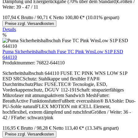
Dämpfung und Energierückgabe (70% über dem Standard)Größen /
Weite: 39 - 47 / 11
107,94 €
Brutto
/ 90,71 €
Netto
100,80 €*
(10.01% gespart)
Preise zzgl. Versandkosten
Details
%
Puma Sicherheitshalbschuh Fuse TC Pink WnsLow S1P ESD
644110
Produktnummer:
76822-644110
Sicherheitshalbschuh 644110 FUSE TC PINK WNS LOW S1P
ESD SRCSchutz: Stahlkappe und flexibler FAP®
DurchtrittschutzPlus: FUSE.TEC® Tecnologie, ESD,
Vorderkappenschutz, DGUV 112-191Schaft: strapazierfähiges
Mikrofaser mit atmungsaktivem Sandwich MeshFutter:
BreathActive FunktionsfutterFußbett: evercushion® BASohle: Duo-
PU-Sohle naturalFLEX MOTION mit iCELL Element,
hochflexibel, extrem dämpfend und rutschfestGrößen / Weite: 36 -
42 / FFarbe: schwarz/pink
116,95 €
Brutto
/ 98,28 €
Netto
113,40 €*
(13.34% gespart)
Preise zzgl. Versandkosten