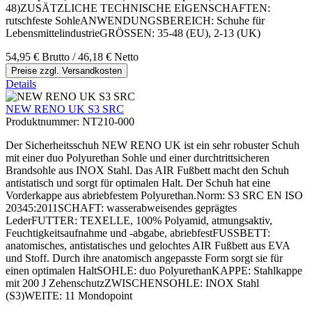
48)ZUSÄTZLICHE TECHNISCHE EIGENSCHAFTEN:
rutschfeste SohleANWENDUNGSBEREICH: Schuhe für
LebensmittelindustrieGRÖSSEN: 35-48 (EU), 2-13 (UK)
54,95 €
Brutto
/ 46,18 €
Netto
Preise zzgl. Versandkosten
Details
NEW RENO UK S3 SRC
Produktnummer:
NT210-000
Der Sicherheitsschuh NEW RENO UK ist ein sehr robuster Schuh
mit einer duo Polyurethan Sohle und einer durchtrittsicheren
Brandsohle aus INOX Stahl. Das AIR Fußbett macht den Schuh
antistatisch und sorgt für optimalen Halt. Der Schuh hat eine
Vorderkappe aus abriebfestem Polyurethan.Norm: S3 SRC EN ISO
20345:2011SCHAFT: wasserabweisendes geprägtes
LederFUTTER: TEXELLE, 100% Polyamid, atmungsaktiv,
Feuchtigkeitsaufnahme und -abgabe, abriebfestFUSSBETT:
anatomisches, antistatisches und gelochtes AIR Fußbett aus EVA
und Stoff. Durch ihre anatomisch angepasste Form sorgt sie für
einen optimalen HaltSOHLE: duo PolyurethanKAPPE: Stahlkappe
mit 200 J ZehenschutzZWISCHENSOHLE: INOX Stahl
(S3)WEITE: 11 Mondopoint