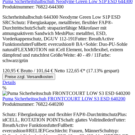
Puma Sicherheitshalbschuh Neodyme Green Low S1P ESD 644300
Produktnummer:
76822-644300
Sicherheitshalbschuh 644300 Neodyme Green Low S1P ESD
SRCSchutz: Fiberglaskappe, metallfreier, flexibler FAP®-
DurchtrittschutzSchaft: strapazierfähige Mikrofaser mit
atmungsaktivem Sandwich MeshPlus: metallfrei, ESD,
Vorderkappenschutz, DGUV 112-191Futter: BreathActive
FunktionsfutterFußbett: evercushion® BA+Sohle: Duo-PU-Sohle
naturalFLEXMOTION mit iCell Element, hochflexibel, extrem
dämpfend und rutschfest Größe/Weite: 40 - 49 / 11Farbe:
schwarz/grün
120,95 €
Brutto
/ 101,64 €
Netto
122,65 €*
(17.13% gespart)
Preise zzgl. Versandkosten
Details
%
Puma Sicherheitsschuh FRONTCOURT LOW S3 ESD 640200
Produktnummer:
76822-640200
Schutz: Fiberglaskappe und flexibler FAP®-DurchtrittschutzPlus:
idCELL, ROTATION POINTSchaft: glattes VollrindlederFutter:
BreathActive FunktionsfutterFußbett:
evercushion®RELIEFGeschlecht: Frauen, MännerSchuhtyp: