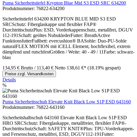
Puma Sicherheitstiefel Krypton Blue Mid S3 ESD SRC 634200
Produktnummer:
76822-634200
Sicherheitstiefel 634200 KRYPTON BLUE MID S3 ESD
SRCSchutz: Fiberglaskappe und flexibler FAP®
DurchtrittschutzPlus: ESD, Vorderkappenschutz, metallfrei, DGUV
112-191Schaft: geöltes NubuklederFutter: BreathActive
FunktionsfutterFußbett: evercushion® BASohle: Duo-PU-Sohle
naturalFLEX MOTION mit iCELL Element, hochflexibel, extrem
dämpfend und rutschfestGrößen / Weite: 40 - 49 / 11Farbe: schwarz-
blau
134,95 €
Brutto
/ 113,40 €
Netto
138,61 €*
(18.19% gespart)
Preise zzgl. Versandkosten
Details
%
Puma Sicherheitsschuh Elevate Knit Black Low S1P ESD 643160
Produktnummer:
76822-643160
Sicherheitshalbschuh 643160 Elevate Knit Black Low S1P ESD
HRO SRCSchutz: Fiberglaskappe, metallfreier, flexibler FAP®-
DurchtrittschutzSchaft: SAFETY KNIT®Plus: TPU-Vorderkappen-
und Fersenschutz, metallfrei, ESD, DGUV112-191Futter: