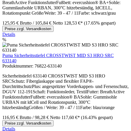
BreathActive FunktionsfutterFußbett: evercushion® BA+Sohle:
Gummilaufsohle URBAN, 300°C hitzebeständig, IdCELL,
Rotationspunkt Größe/Weite: 39 - 47 / 11Farbe: schwarz/grau
125,95 €
Brutto
/ 105,84 €
Netto
128,53 €*
(17.65% gespart)
Preise zzgl. Versandkosten
Details
%
Puma Sicherheitsstiefel CROSSTWIST MID S3 HRO SRC
633140
Produktnummer:
76822-633140
Sicherheitstiefel 633140 CROSSTWIST MID S3 HRO
SRCSchutz: Fiberglaskappe und flexibler FAP®-
DurchtrittschutzPlus: angespritzter Vorderkappen- und Fersenschutz,
DGUV 112-191Schaft: Funktionsleder, TextilFutter: BreathActive
FunktionsfutterFußbett: evercushion® BASohle: Gummisohle
URBAN mit ldCell und Rotationspunkt, 300°C
hitzebeständigGrößen / Weite: 39 - 47 / 11Farbe: blau/orange
116,95 €
Brutto
/ 98,28 €
Netto
117,60 €*
(16.43% gespart)
Preise zzgl. Versandkosten
Details