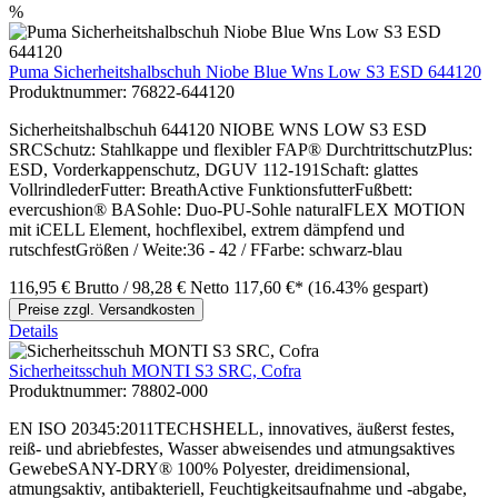
%
Puma Sicherheitshalbschuh Niobe Blue Wns Low S3 ESD 644120
Produktnummer:
76822-644120
Sicherheitshalbschuh 644120 NIOBE WNS LOW S3 ESD
SRCSchutz: Stahlkappe und flexibler FAP® DurchtrittschutzPlus:
ESD, Vorderkappenschutz, DGUV 112-191Schaft: glattes
VollrindlederFutter: BreathActive FunktionsfutterFußbett:
evercushion® BASohle: Duo-PU-Sohle naturalFLEX MOTION
mit iCELL Element, hochflexibel, extrem dämpfend und
rutschfestGrößen / Weite:36 - 42 / FFarbe: schwarz-blau
116,95 €
Brutto
/ 98,28 €
Netto
117,60 €*
(16.43% gespart)
Preise zzgl. Versandkosten
Details
Sicherheitsschuh MONTI S3 SRC, Cofra
Produktnummer:
78802-000
EN ISO 20345:2011TECHSHELL, innovatives, äußerst festes,
reiß- und abriebfestes, Wasser abweisendes und atmungsaktives
GewebeSANY-DRY® 100% Polyester, dreidimensional,
atmungsaktiv, antibakteriell, Feuchtigkeitsaufnahme und -abgabe,