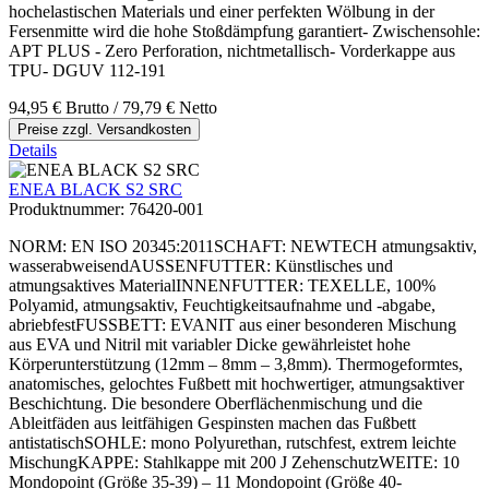
hochelastischen Materials und einer perfekten Wölbung in der
Fersenmitte wird die hohe Stoßdämpfung garantiert- Zwischensohle:
APT PLUS - Zero Perforation, nichtmetallisch- Vorderkappe aus
TPU- DGUV 112-191
94,95 €
Brutto
/ 79,79 €
Netto
Preise zzgl. Versandkosten
Details
ENEA BLACK S2 SRC
Produktnummer:
76420-001
NORM: EN ISO 20345:2011SCHAFT: NEWTECH atmungsaktiv,
wasserabweisendAUSSENFUTTER: Künstlisches und
atmungsaktives MaterialINNENFUTTER: TEXELLE, 100%
Polyamid, atmungsaktiv, Feuchtigkeitsaufnahme und -abgabe,
abriebfestFUSSBETT: EVANIT aus einer besonderen Mischung
aus EVA und Nitril mit variabler Dicke gewährleistet hohe
Körperunterstützung (12mm – 8mm – 3,8mm). Thermogeformtes,
anatomisches, gelochtes Fußbett mit hochwertiger, atmungsaktiver
Beschichtung. Die besondere Oberflächenmischung und die
Ableitfäden aus leitfähigen Gespinsten machen das Fußbett
antistatischSOHLE: mono Polyurethan, rutschfest, extrem leichte
MischungKAPPE: Stahlkappe mit 200 J ZehenschutzWEITE: 10
Mondopoint (Größe 35-39) – 11 Mondopoint (Größe 40-