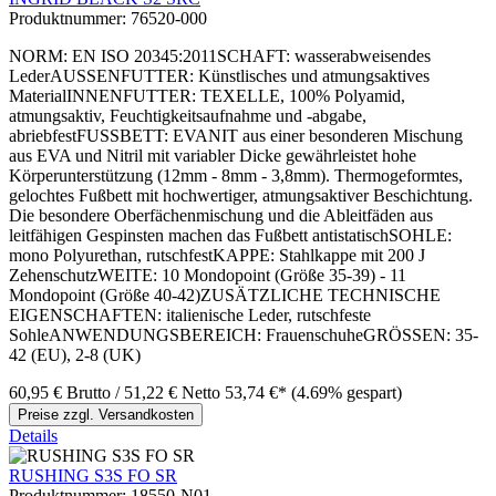
Produktnummer:
76520-000
NORM: EN ISO 20345:2011SCHAFT: wasserabweisendes
LederAUSSENFUTTER: Künstlisches und atmungsaktives
MaterialINNENFUTTER: TEXELLE, 100% Polyamid,
atmungsaktiv, Feuchtigkeitsaufnahme und -abgabe,
abriebfestFUSSBETT: EVANIT aus einer besonderen Mischung
aus EVA und Nitril mit variabler Dicke gewährleistet hohe
Körperunterstützung (12mm - 8mm - 3,8mm). Thermogeformtes,
gelochtes Fußbett mit hochwertiger, atmungsaktiver Beschichtung.
Die besondere Oberfächenmischung und die Ableitfäden aus
leitfähigen Gespinsten machen das Fußbett antistatischSOHLE:
mono Polyurethan, rutschfestKAPPE: Stahlkappe mit 200 J
ZehenschutzWEITE: 10 Mondopoint (Größe 35-39) - 11
Mondopoint (Größe 40-42)ZUSÄTZLICHE TECHNISCHE
EIGENSCHAFTEN: italienische Leder, rutschfeste
SohleANWENDUNGSBEREICH: FrauenschuheGRÖSSEN: 35-
42 (EU), 2-8 (UK)
60,95 €
Brutto
/ 51,22 €
Netto
53,74 €*
(4.69% gespart)
Preise zzgl. Versandkosten
Details
RUSHING S3S FO SR
Produktnummer:
18550-N01