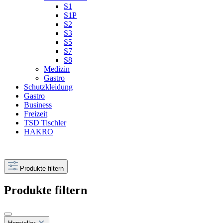
S1
S1P
S2
S3
S5
S7
S8
Medizin
Gastro
Schutzkleidung
Gastro
Business
Freizeit
TSD Tischler
HAKRO
Produkte filtern
Produkte filtern