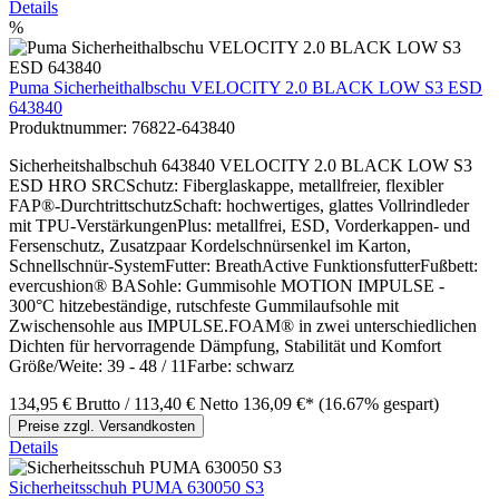
Details
%
Puma Sicherheithalbschu VELOCITY 2.0 BLACK LOW S3 ESD
643840
Produktnummer:
76822-643840
Sicherheitshalbschuh 643840 VELOCITY 2.0 BLACK LOW S3
ESD HRO SRCSchutz: Fiberglaskappe, metallfreier, flexibler
FAP®-DurchtrittschutzSchaft: hochwertiges, glattes Vollrindleder
mit TPU-VerstärkungenPlus: metallfrei, ESD, Vorderkappen- und
Fersenschutz, Zusatzpaar Kordelschnürsenkel im Karton,
Schnellschnür-SystemFutter: BreathActive FunktionsfutterFußbett:
evercushion® BASohle: Gummisohle MOTION IMPULSE -
300°C hitzebeständige, rutschfeste Gummilaufsohle mit
Zwischensohle aus IMPULSE.FOAM® in zwei unterschiedlichen
Dichten für hervorragende Dämpfung, Stabilität und Komfort
Größe/Weite: 39 - 48 / 11Farbe: schwarz
134,95 €
Brutto
/ 113,40 €
Netto
136,09 €*
(16.67% gespart)
Preise zzgl. Versandkosten
Details
Sicherheitsschuh PUMA 630050 S3