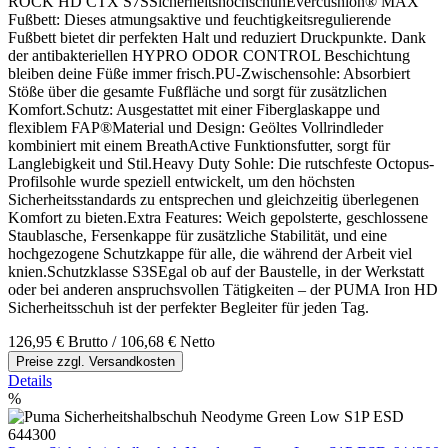
ROCK HD CTX S7SSicherheitshochschuhEvercushion® MAX
Fußbett: Dieses atmungsaktive und feuchtigkeitsregulierende
Fußbett bietet dir perfekten Halt und reduziert Druckpunkte. Dank
der antibakteriellen HYPRO ODOR CONTROL Beschichtung
bleiben deine Füße immer frisch.PU-Zwischensohle: Absorbiert
Stöße über die gesamte Fußfläche und sorgt für zusätzlichen
Komfort.Schutz: Ausgestattet mit einer Fiberglaskappe und
flexiblem FAP®Material und Design: Geöltes Vollrindleder
kombiniert mit einem BreathActive Funktionsfutter, sorgt für
Langlebigkeit und Stil.Heavy Duty Sohle: Die rutschfeste Octopus-
Profilsohle wurde speziell entwickelt, um den höchsten
Sicherheitsstandards zu entsprechen und gleichzeitig überlegenen
Komfort zu bieten.Extra Features: Weich gepolsterte, geschlossene
Staublasche, Fersenkappe für zusätzliche Stabilität, und eine
hochgezogene Schutzkappe für alle, die während der Arbeit viel
knien.Schutzklasse S3SEgal ob auf der Baustelle, in der Werkstatt
oder bei anderen anspruchsvollen Tätigkeiten – der PUMA Iron HD
Sicherheitsschuh ist der perfekter Begleiter für jeden Tag.
126,95 €
Brutto
/ 106,68 €
Netto
Preise zzgl. Versandkosten
Details
%