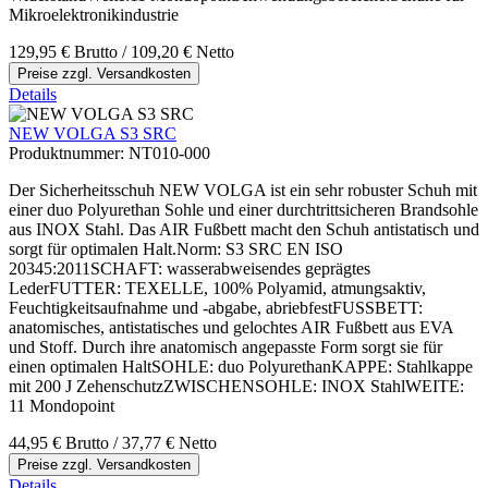
Mikroelektronikindustrie
129,95 €
Brutto
/ 109,20 €
Netto
Preise zzgl. Versandkosten
Details
NEW VOLGA S3 SRC
Produktnummer:
NT010-000
Der Sicherheitsschuh NEW VOLGA ist ein sehr robuster Schuh mit
einer duo Polyurethan Sohle und einer durchtrittsicheren Brandsohle
aus INOX Stahl. Das AIR Fußbett macht den Schuh antistatisch und
sorgt für optimalen Halt.Norm: S3 SRC EN ISO
20345:2011SCHAFT: wasserabweisendes geprägtes
LederFUTTER: TEXELLE, 100% Polyamid, atmungsaktiv,
Feuchtigkeitsaufnahme und -abgabe, abriebfestFUSSBETT:
anatomisches, antistatisches und gelochtes AIR Fußbett aus EVA
und Stoff. Durch ihre anatomisch angepasste Form sorgt sie für
einen optimalen HaltSOHLE: duo PolyurethanKAPPE: Stahlkappe
mit 200 J ZehenschutzZWISCHENSOHLE: INOX StahlWEITE:
11 Mondopoint
44,95 €
Brutto
/ 37,77 €
Netto
Preise zzgl. Versandkosten
Details