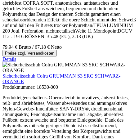
abriebfest COFRA SOFT, anatomisches, antistatisches und
gelochtes Fußbett aus weichem, bequemem und duftendem
Polyurethan; das Design der unteren Schicht garantiert einen
schockabsorbierenden Effekt; die obere Schicht nimmt den Schweiß
auf und hält den Fuß stets trockenPolyurethan/TPUALUMINIUM
200 Joul, Perforation, nichtmetallischWeite 11 MondopointDGUV
112 - 191GRÖSSEN: 35-48 (EU), 2-13 (UK)
79,94 €
Brutto
/ 67,18 €
Netto
Preise zzgl. Versandkosten
Details
Sicherheitsschuh Cofra GRUMMAN S3 SRC SCHWARZ-
ORANGE
Produktnummer:
18530-000
Produkteigenschaften:- Obermaterial: innovatives, äußerst festes,
reiß- und abriebfestes, Wasser abweisendes und atmungsaktives
Nylon-Gewebe- Innenfutter: SANY-DRY®, dreidimensional,
atmungsaktiv, Feuchtigkeitsaufnahme und -abgabe, abriebfest-
Fußbett: extrem weiche und bequeme Einlegesohle. Dank des
Polyurethans mit sehr geringer Dichte ist es selbstformend,
ermöglicht eine korrekte Verteilung des Körpergewichts und
vermittelt ein sofortiges Gefühl von Komfort. Dank eines