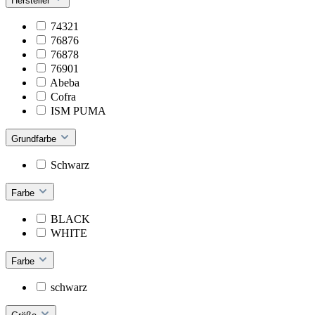
Hersteller
74321
76876
76878
76901
Abeba
Cofra
ISM PUMA
Grundfarbe
Schwarz
Farbe
BLACK
WHITE
Farbe
schwarz