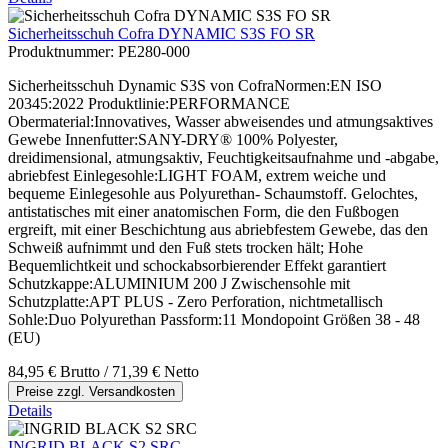
Sicherheitsschuh Cofra DYNAMIC S3S FO SR
Produktnummer:
PE280-000
Sicherheitsschuh Dynamic S3S von CofraNormen:EN ISO
20345:2022 Produktlinie:PERFORMANCE
Obermaterial:Innovatives, Wasser abweisendes und atmungsaktives
Gewebe Innenfutter:SANY-DRY® 100% Polyester,
dreidimensional, atmungsaktiv, Feuchtigkeitsaufnahme und -abgabe,
abriebfest Einlegesohle:LIGHT FOAM, extrem weiche und
bequeme Einlegesohle aus Polyurethan- Schaumstoff. Gelochtes,
antistatisches mit einer anatomischen Form, die den Fußbogen
ergreift, mit einer Beschichtung aus abriebfestem Gewebe, das den
Schweiß aufnimmt und den Fuß stets trocken hält; Hohe
Bequemlichtkeit und schockabsorbierender Effekt garantiert
Schutzkappe:ALUMINIUM 200 J Zwischensohle mit
Schutzplatte:APT PLUS - Zero Perforation, nichtmetallisch
Sohle:Duo Polyurethan Passform:11 Mondopoint Größen 38 - 48
(EU)
84,95 €
Brutto
/ 71,39 €
Netto
Preise zzgl. Versandkosten
Details
INGRID BLACK S2 SRC