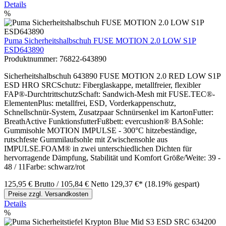
Details
%
Puma Sicherheitshalbschuh FUSE MOTION 2.0 LOW S1P
ESD643890
Produktnummer:
76822-643890
Sicherheitshalbschuh 643890 FUSE MOTION 2.0 RED LOW S1P
ESD HRO SRCSchutz: Fiberglaskappe, metallfreier, flexibler
FAP®-DurchtrittschutzSchaft: Sandwich-Mesh mit FUSE.TEC®-
ElementenPlus: metallfrei, ESD, Vorderkappenschutz,
Schnellschnür-System, Zusatzpaar Schnürsenkel im KartonFutter:
BreathActive FunktionsfutterFußbett: evercushion® BASohle:
Gummisohle MOTION IMPULSE - 300°C hitzebeständige,
rutschfeste Gummilaufsohle mit Zwischensohle aus
IMPULSE.FOAM® in zwei unterschiedlichen Dichten für
hervorragende Dämpfung, Stabilität und Komfort Größe/Weite: 39 -
48 / 11Farbe: schwarz/rot
125,95 €
Brutto
/ 105,84 €
Netto
129,37 €*
(18.19% gespart)
Preise zzgl. Versandkosten
Details
%