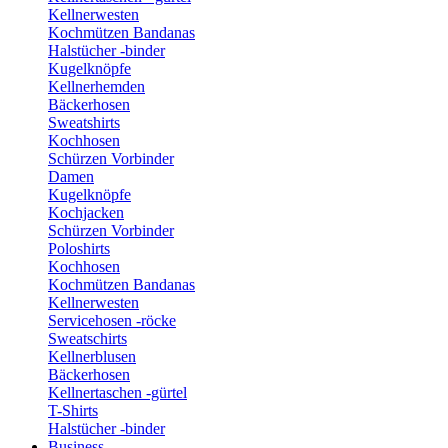
Kellnerwesten
Kochmützen Bandanas
Halstücher -binder
Kugelknöpfe
Kellnerhemden
Bäckerhosen
Sweatshirts
Kochhosen
Schürzen Vorbinder
Damen
Kugelknöpfe
Kochjacken
Schürzen Vorbinder
Poloshirts
Kochhosen
Kochmützen Bandanas
Kellnerwesten
Servicehosen -röcke
Sweatschirts
Kellnerblusen
Bäckerhosen
Kellnertaschen -gürtel
T-Shirts
Halstücher -binder
Business