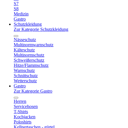
S7
S8
Medizin
Gastro
Schutzkleidung
Zur Kategorie Schutzkleidung
Nässeschutz
Multinormwarnschutz
Kälteschutz
Multinormschutz
Schweißerschutz
Hitze/Flammschutz
Warnschutz
Schnittschutz
Wetterschutz
Gastro
Zur Kategorie Gastro
Herren
Servicehosen
T-Shirts
Kochjacken
Poloshirts
Kellnertaschen - gürtel