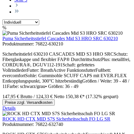
%
Puma Sicherheitsstiefel Cascades Mid S3 HRO SRC 630210
Produktnummer:
76822-630210
Sicherheitstiefel 630210 CASCADES MID S3 HRO SRCSchutz:
Fiberglaskappe und flexibler FAP® DurchtrittschutzPlus: metallfrei,
CORDURA®, DGUV112-191Schaft: gefettetes
VollrindlederFutter: BreathActive FunktionsfutterFußbett:
evercomfortSohle: Gummisohle SCUFF CAPS mit EVER.FLEX
Entkopplungspunkt, 300°C hitzebeständigGrößen / Weite: 39 - 48 /
11Farbe: schwarz/grau• Größen: 36 - 49
147,95 €
Brutto
/ 124,33 €
Netto
150,38 €*
(17.32% gespart)
Preise zzgl. Versandkosten
Details
ROCK HD CTX MID S7S Sicherheitsschuh FO LG SR
Produktnummer:
76822-632740