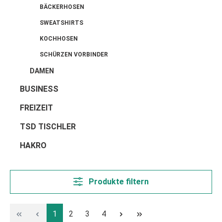
BÄCKERHOSEN
SWEATSHIRTS
KOCHHOSEN
SCHÜRZEN VORBINDER
DAMEN
BUSINESS
FREIZEIT
TSD TISCHLER
HAKRO
Produkte filtern
Seite
Seite
Seite
Seite
1
2
3
4