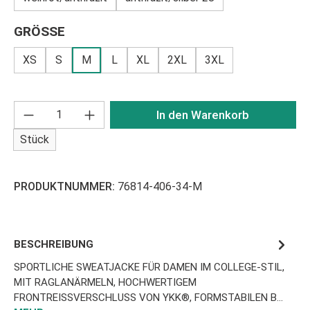
AUSWÄHLEN
GRÖSSE
XS
S
M
L
XL
2XL
3XL
Produkt Anzahl: Gib den gewünschten Wert ei
In den Warenkorb
Stück
PRODUKTNUMMER:
76814-406-34-M
BESCHREIBUNG
SPORTLICHE SWEATJACKE FÜR DAMEN IM COLLEGE-STIL,
MIT RAGLANÄRMELN, HOCHWERTIGEM
FRONTREISSVERSCHLUSS VON YKK®, FORMSTABILEN B…