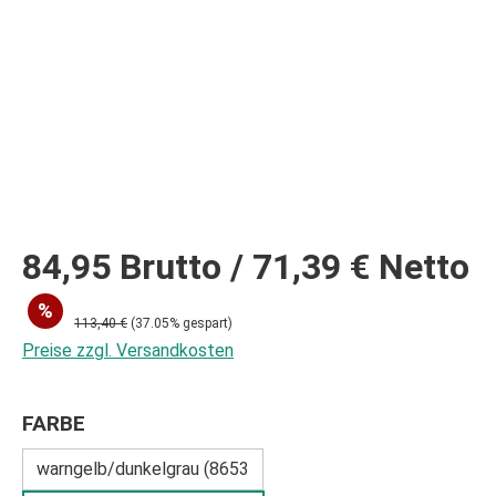
84,95
Brutto
/ 71,39 €
Netto
%
113,40 €
(37.05% gespart)
Preise zzgl. Versandkosten
AUSWÄHLEN
FARBE
warngelb/dunkelgrau (8653