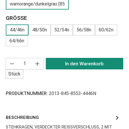
warnorange/dunkelgrau (85
AUSWÄHLEN
GRÖSSE
44/46n
48/50n
52/54n
56/58n
60/62n
64/66n
Produkt Anzahl: Gib den gewünschten Wert ei
In den Warenkorb
Stück
PRODUKTNUMMER:
2013-845-8553-4446N
BESCHREIBUNG
STEHKRAGEN, VERDECKTER REISSVERSCHLUSS, 2 MIT P