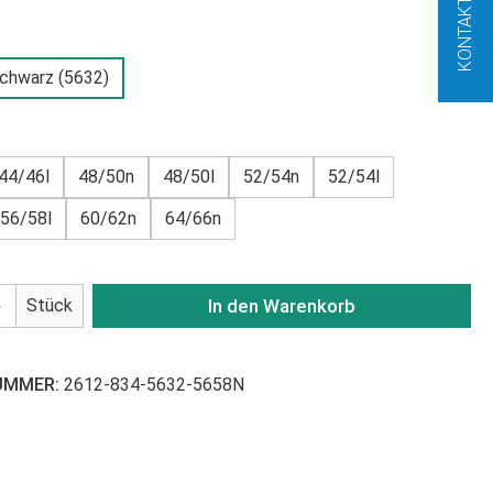
KONTAKT
SWÄHLEN
schwarz (5632)
USWÄHLEN
44/46l
48/50n
48/50l
52/54n
52/54l
56/58l
60/62n
64/66n
Anzahl: Gib den gewünschten Wert ein od
Stück
In den Warenkorb
UMMER:
2612-834-5632-5658N