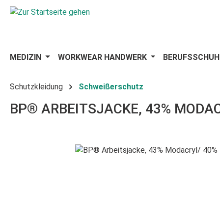
 Hauptinhalt springen
Zur Suche springen
Zur Hauptnavigation springen
MEDIZIN
WORKWEAR HANDWERK
BERUFSSCHUH
Schutzkleidung
Schweißerschutz
BP® ARBEITSJACKE, 43% MODAC
Bildergalerie überspringen