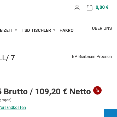
0,00 €
Ware
ÜBER UNS
EIZEIT
TSD TISCHLER
HAKRO
L/ 7
BP Bierbaum Proenen
5
Brutto
/ 109,20 €
Netto
%
gespart)
 Versandkosten