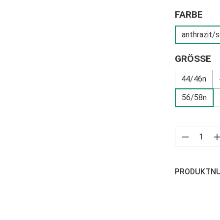
AU
FARBE
anthrazit/
A
GRÖSSE
44/46n
56/58n
Produkt 
PRODUKTN