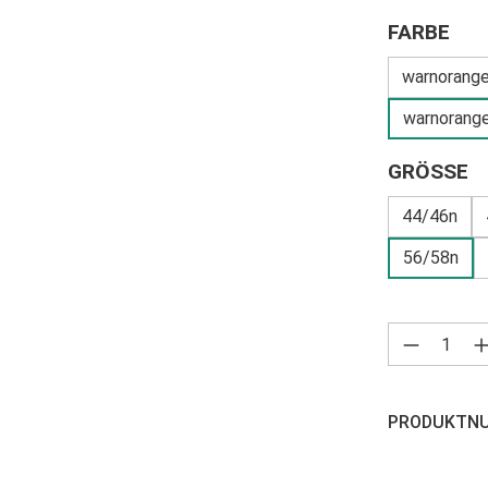
AU
FARBE
warnorange
warnorange
A
GRÖSSE
44/46n
56/58n
Produkt 
PRODUKTN