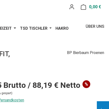
0,00 €
Ware
ÜBER UNS
EIZEIT
TSD TISCHLER
HAKRO
IT,
BP Bierbaum Proenen
5
Brutto
/ 88,19 €
Netto
%
 gespart)
 Versandkosten