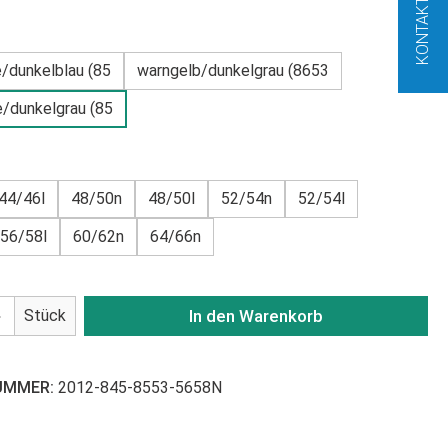
KONTAKT
SWÄHLEN
/dunkelblau (85
warngelb/dunkelgrau (8653
/dunkelgrau (85
USWÄHLEN
44/46l
48/50n
48/50l
52/54n
52/54l
56/58l
60/62n
64/66n
Anzahl: Gib den gewünschten Wert ein od
Stück
In den Warenkorb
UMMER:
2012-845-8553-5658N