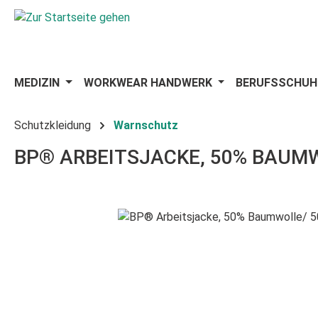
 Hauptinhalt springen
Zur Suche springen
Zur Hauptnavigation springen
MEDIZIN
WORKWEAR HANDWERK
BERUFSSCHUH
Schutzkleidung
Warnschutz
BP® ARBEITSJACKE, 50% BAUMWO
Bildergalerie überspringen